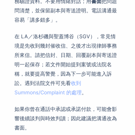
務驗證資料。不要用情緒對話；用
書面
把問題
問清楚，並保留副本與寄送證明。電話溝通最
容易「講多錯多」。
在 LA／洛杉磯與聖蓋博谷（SGV），常見情
境是先收到幾封催收信、之後才出現律師事務
所來信。請把信封、日期、回覆副本與寄送證
明一起保存；若文件開始提到案號或法院名
稱，就要提高警覺，因為下一步可能進入訴
訟。遇到法院文件可先看
收到
Summons/Complaint 的處理
。
如果你曾在通話中承認或承諾付款，可能會影
響後續談判與時效判讀；因此建議把溝通改為
書面。